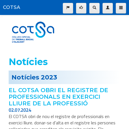
COTSA
Informació institucional
|
Buscar:
Serveis del Col·legi
La professió
Transparència
Notícies
Formació
Ocupació
Notícies 2023
Participació
EL COTSA OBRI EL REGISTRE DE
Comunicació
PROFESSIONALS EN EXERCICI
Pagament online
LLIURE DE LA PROFESSIÓ
02.07.2024
El COTSA obri de nou el registre de professionals en
exercici lliure. donar-se d'alta en el registre les persones