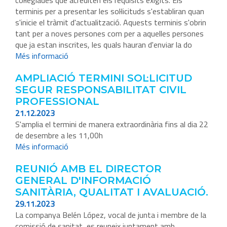
col·legiades que acrediten els requisits exigits. Els
terminis per a presentar les sol·licituds s'establiran quan
s'inicie el tràmit d'actualització. Aquests terminis s'obrin
tant per a noves persones com per a aquelles persones
que ja estan inscrites, les quals hauran d'enviar la do
Més informació
AMPLIACIÓ TERMINI SOL·LICITUD
SEGUR RESPONSABILITAT CIVIL
PROFESSIONAL
21.12.2023
S'amplia el termini de manera extraordinària fins al dia 22
de desembre a les 11,00h
Més informació
REUNIÓ AMB EL DIRECTOR
GENERAL D'INFORMACIÓ
SANITÀRIA, QUALITAT I AVALUACIÓ.
29.11.2023
La companya Belén López, vocal de junta i membre de la
comissió de sanitat, es reuneix juntament amb