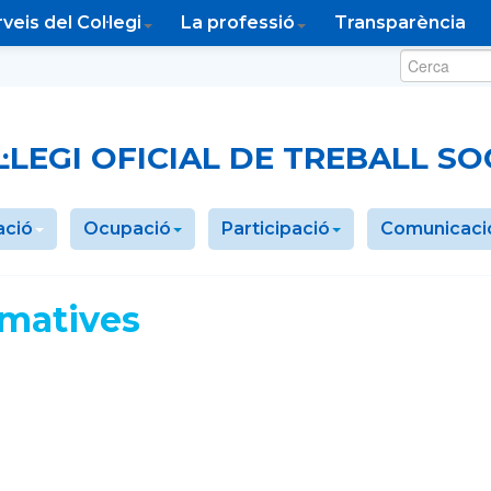
veis del Col·legi
La professió
Transparència
Buscar:
·LEGI OFICIAL DE TREBALL S
ació
Ocupació
Participació
Comunicaci
rmatives