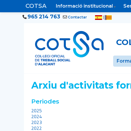
COTSA
Informació institucional
Ser
965 214 763
|
Contactar
COL
Form
Arxiu d'activitats fo
Periodes
2025
2024
2023
2022