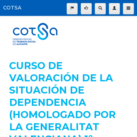
COTSA
Información institucional
|
Buscar:
Servicios del Colegio
La profesión
Transparencia
CURSO DE
Formación
VALORACIÓN DE LA
Empleo
SITUACIÓN DE
Participación
Comunicación
DEPENDENCIA
Pago online
(HOMOLOGADO POR
LA GENERALITAT