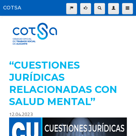
COTSA
Información institucional
|
Buscar:
Servicios del Colegio
La profesión
Transparencia
“CUESTIONES
Formación
JURÍDICAS
Empleo
RELACIONADAS CON
Participación
Comunicación
SALUD MENTAL”
Pago online
12.04.2023